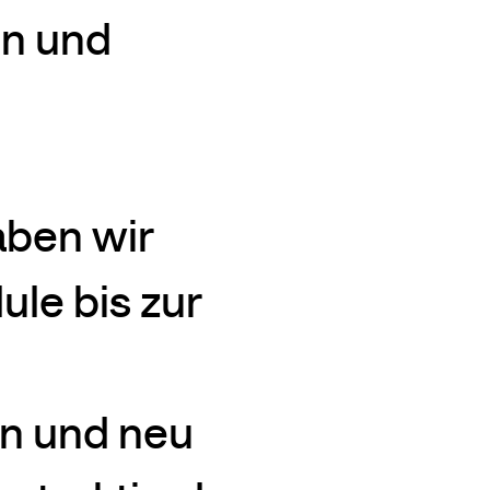
en und
aben wir
le bis zur
n und neu