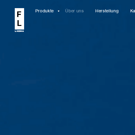
Produkte
Über uns
Herstellung
Ka
Relax
WÄHLE EIN
I
MODELL