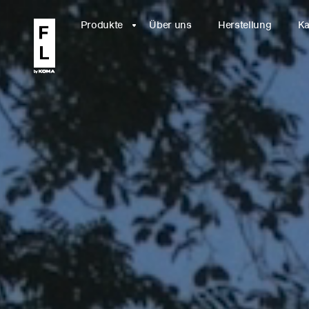
Produkte
Über uns
Herstellung
Ka
Relax
WÄHLE EIN
I
MODELL